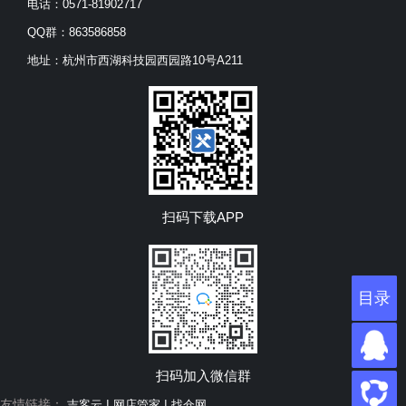
电话：0571-81902717
QQ群：863586858
地址：杭州市西湖科技园西园路10号A211
扫码下载APP
目录
目录
扫码加入微信群
友情链接：
|
|
吉客云
网店管家
找仓网